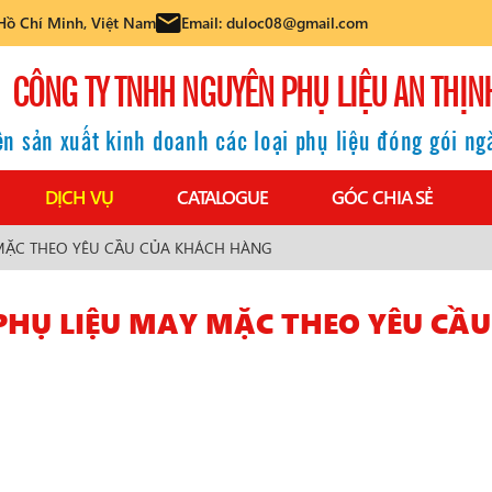
Hồ Chí Minh, Việt Nam
Email: duloc08@gmail.com
CÔNG TY TNHH NGUYÊN PHỤ LIỆU AN THỊN
n sản xuất kinh doanh các loại phụ liệu đóng gói n
DỊCH VỤ
CATALOGUE
GÓC CHIA SẺ
 MẶC THEO YÊU CẦU CỦA KHÁCH HÀNG
 PHỤ LIỆU MAY MẶC THEO YÊU CẦ