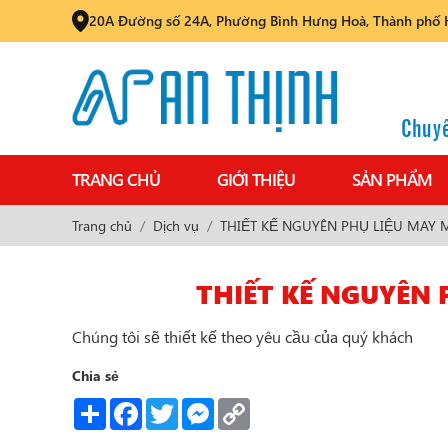
20A Đường số 24A, Phường Bình Hưng Hoà, Thành phố 
Chuyê
TRANG CHỦ
GIỚI THIỆU
SẢN PHẨM
Trang chủ
Dịch vụ
THIẾT KẾ NGUYÊN PHỤ LIỆU MAY
THIẾT KẾ NGUYÊN
Chúng tôi sẽ thiết kế theo yêu cầu của quý khách
Chia sẻ
Share
Facebook
Twitter
Messenger
Copy
Link