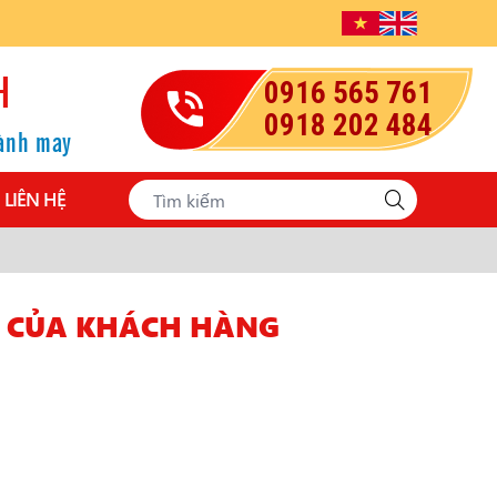
H
0916 565 761
0918 202 484
gành may
LIÊN HỆ
U CỦA KHÁCH HÀNG