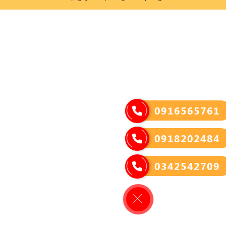
0916565761
0918202484
0342542709