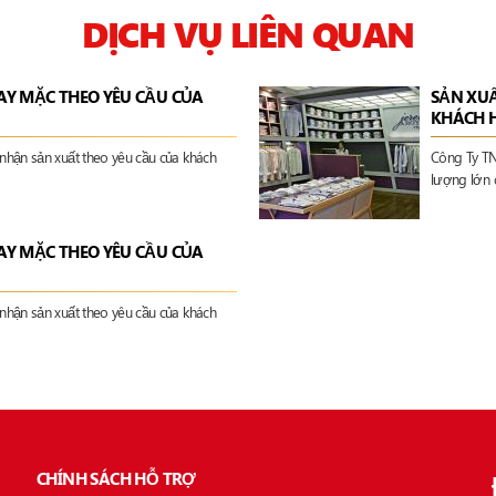
DỊCH VỤ LIÊN QUAN
AY MẶC THEO YÊU CẦU CỦA
SẢN XU
KHÁCH 
hận sản xuất theo yêu cầu của khách
Công Ty TN
lượng lớn 
AY MẶC THEO YÊU CẦU CỦA
hận sản xuất theo yêu cầu của khách
CHÍNH SÁCH HỖ TRỢ