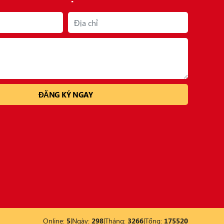
Online:
5
|
Ngày:
298
|
Tháng:
3266
|
Tổng:
175520