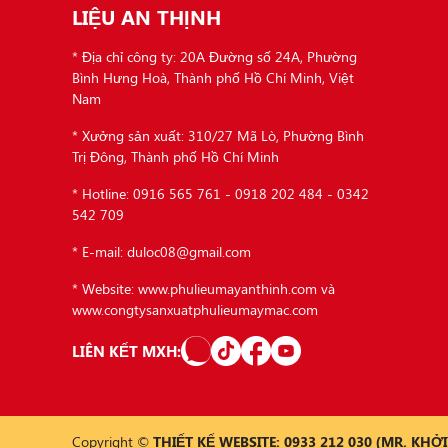
LIỆU AN THỊNH
* Địa chỉ công ty: 20A Đường số 24A, Phường
Bình Hưng Hoà, Thành phố Hồ Chí Minh, Việt
Nam
* Xưởng sản xuất: 310/27 Mã Lò, Phường Bình
Trị Đông, Thành phố Hồ Chí Minh
* Hotline: 0916 565 761 - 0918 202 484 - 0342
542 709
* E-mail: duloc08@gmail.com
* Website: www.phulieumayanthinh.com và
www.congtysanxuatphulieumaymac.com
LIÊN KẾT MXH:
Copyright ©
THIẾT KẾ WEBSITE: 0933 212 030 (MR. KHỞI