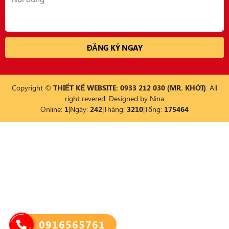
Copyright ©
THIẾT KẾ WEBSITE: 0933 212 030 (MR. KHỞI)
. All
right revered. Designed by
Nina
Online:
1
|
Ngày:
242
|
Tháng:
3210
|
Tổng:
175464
0916565761