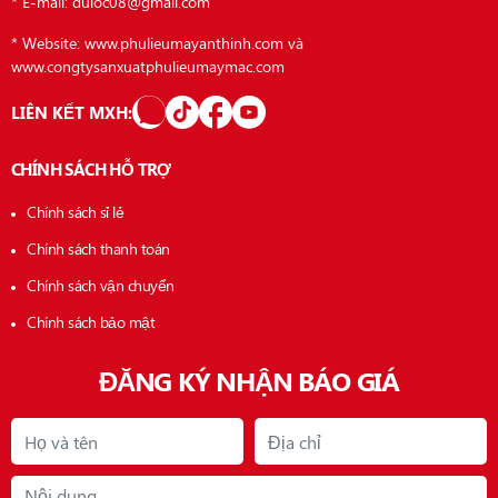
* E-mail: duloc08@gmail.com
* Website: www.phulieumayanthinh.com và
www.congtysanxuatphulieumaymac.com
LIÊN KẾT MXH:
CHÍNH SÁCH HỖ TRỢ
Chính sách sỉ lẻ
Chính sách thanh toán
Chính sách vận chuyển
Chính sách bảo mật
ĐĂNG KÝ NHẬN BÁO GIÁ