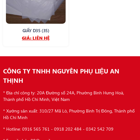
GIẤY D35 (35)
GIÁ:
LIÊN HỆ
CÔNG TY TNHH NGUYÊN PHỤ LIỆU AN
THỊNH
* Địa chỉ công ty: 20A Đường số 24A, Phường Bình Hưng Hoà,
Thành phố Hồ Chí Minh, Việt Nam
* Xưởng sản xuất: 310/27 Mã Lò, Phường Bình Trị Đông, Thành phố
Hồ Chí Minh
* Hotline: 0916 565 761 - 0918 202 484 - 0342 542 709