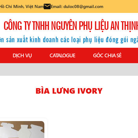
Hồ Chí Minh, Việt Nam
Email: duloc08@gmail.com
CÔNG TY TNHH NGUYÊN PHỤ LIỆU AN THỊN
n sản xuất kinh doanh các loại phụ liệu đóng gói n
DỊCH VỤ
CATALOGUE
GÓC CHIA SẺ
BÌA LƯNG IVORY