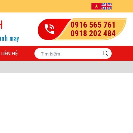
H
0916 565 761
0918 202 484
gành may
LIÊN HỆ