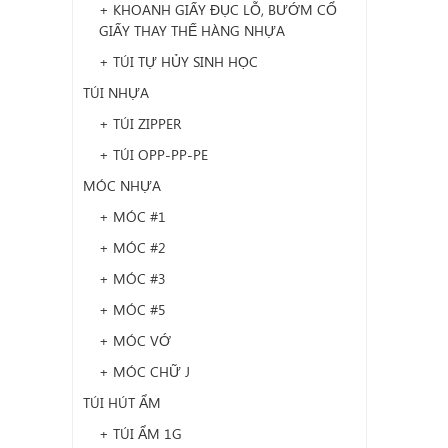
+ KHOANH GIẤY ĐỤC LỖ, BƯỚM CỔ
GIẤY THAY THẾ HÀNG NHỰA
+ TÚI TỰ HỦY SINH HỌC
TÚI NHỰA
+ TÚI ZIPPER
+ TÚI OPP-PP-PE
MÓC NHỰA
+ MÓC #1
+ MÓC #2
+ MÓC #3
+ MÓC #5
+ MÓC VỚ
+ MÓC CHỮ J
TÚI HÚT ẨM
+ TÚI ẨM 1G