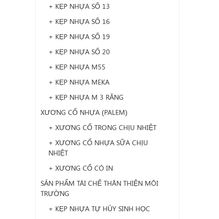
+ KẸP NHỰA SỐ 13
+ KẸP NHỰA SỐ 16
+ KẸP NHỰA SỐ 19
+ KẸP NHỰA SỐ 20
+ KẸP NHỰA M55
+ KẸP NHỰA MEKA
+ KẸP NHỰA M 3 RĂNG
XƯƠNG CỔ NHỰA (PALEM)
+ XƯƠNG CỔ TRONG CHỊU NHIỆT
+ XƯƠNG CỔ NHỰA SỮA CHỊU
NHIỆT
+ XƯƠNG CỔ CÓ IN
SẢN PHẨM TÁI CHẾ THÂN THIỆN MÔI
TRƯỜNG
+ KẸP NHỰA TỰ HỦY SINH HỌC