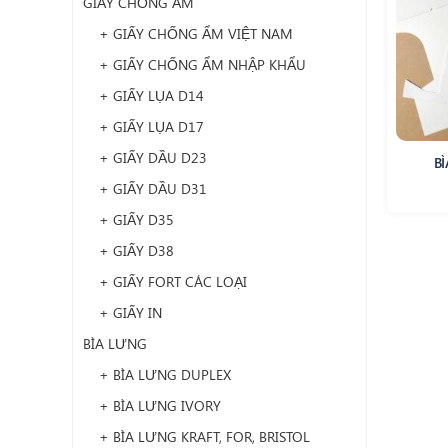
GIẤY CHỐNG ẨM
+ GIẤY CHỐNG ẨM VIỆT NAM
+ GIẤY CHỐNG ẨM NHẬP KHẨU
+ GIẤY LỤA D14
+ GIẤY LỤA D17
+ GIẤY DẦU D23
BÌ
+ GIẤY DẦU D31
+ GIẤY D35
+ GIẤY D38
+ GIẤY FORT CÁC LOẠI
+ GIẤY IN
BÌA LƯNG
+ BÌA LƯNG DUPLEX
+ BÌA LƯNG IVORY
+ BÌA LƯNG KRAFT, FOR, BRISTOL