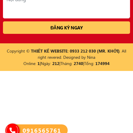
Copyright ©
THIẾT KẾ WEBSITE: 0933 212 030 (MR. KHỞI)
. All
right revered. Designed by
Nina
Online:
1
|
Ngày:
212
|
Tháng:
2740
|
Tổng:
174994
0916565761