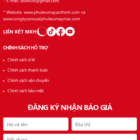
* E-mail: duloc08@gmail.com
* Website: www.phulieumayanthinh.com và
www.congtysanxuatphulieumaymac.com
LIÊN KẾT MXH:
CHÍNH SÁCH HỖ TRỢ
Chính sách sỉ lẻ
Chính sách thanh toán
Chính sách vận chuyển
Chính sách bảo mật
ĐĂNG KÝ NHẬN BÁO GIÁ