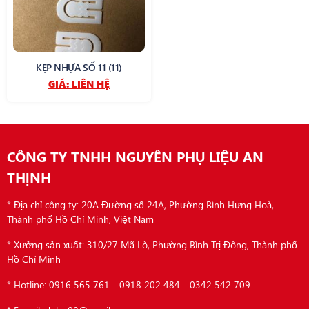
KẸP NHỰA SỐ 11 (11)
GIÁ:
LIÊN HỆ
CÔNG TY TNHH NGUYÊN PHỤ LIỆU AN
THỊNH
* Địa chỉ công ty: 20A Đường số 24A, Phường Bình Hưng Hoà,
Thành phố Hồ Chí Minh, Việt Nam
* Xưởng sản xuất: 310/27 Mã Lò, Phường Bình Trị Đông, Thành phố
Hồ Chí Minh
* Hotline: 0916 565 761 - 0918 202 484 - 0342 542 709