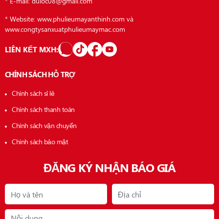
* E-mail: duloc08@gmail.com
* Website: www.phulieumayanthinh.com và
www.congtysanxuatphulieumaymac.com
LIÊN KẾT MXH:
CHÍNH SÁCH HỖ TRỢ
Chính sách sỉ lẻ
Chính sách thanh toán
Chính sách vận chuyển
Chính sách bảo mật
ĐĂNG KÝ NHẬN BÁO GIÁ