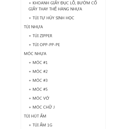
+ KHOANH GIẤY ĐỤC LỖ, BƯỚM CỔ
GIẤY THAY THẾ HÀNG NHỰA
+ TÚI TỰ HỦY SINH HỌC
TÚI NHỰA
+ TÚI ZIPPER
+ TÚI OPP-PP-PE
MÓC NHỰA
+ MÓC #1
+ MÓC #2
+ MÓC #3
+ MÓC #5
+ MÓC VỚ
+ MÓC CHỮ J
TÚI HÚT ẨM
+ TÚI ẨM 1G