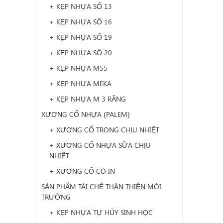
+ KẸP NHỰA SỐ 13
+ KẸP NHỰA SỐ 16
+ KẸP NHỰA SỐ 19
+ KẸP NHỰA SỐ 20
+ KẸP NHỰA M55
+ KẸP NHỰA MEKA
+ KẸP NHỰA M 3 RĂNG
XƯƠNG CỔ NHỰA (PALEM)
+ XƯƠNG CỔ TRONG CHỊU NHIỆT
+ XƯƠNG CỔ NHỰA SỮA CHỊU
NHIỆT
+ XƯƠNG CỔ CÓ IN
SẢN PHẨM TÁI CHẾ THÂN THIỆN MÔI
TRƯỜNG
+ KẸP NHỰA TỰ HỦY SINH HỌC