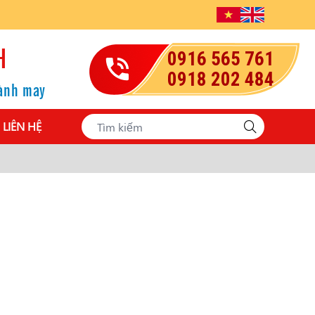
H
0916 565 761
0918 202 484
gành may
LIÊN HỆ