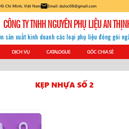
Hồ Chí Minh, Việt Nam
Email: duloc08@gmail.com
CÔNG TY TNHH NGUYÊN PHỤ LIỆU AN THỊN
n sản xuất kinh doanh các loại phụ liệu đóng gói n
DỊCH VỤ
CATALOGUE
GÓC CHIA SẺ
KẸP NHỰA SỐ 2