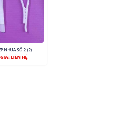
ẸP NHỰA SỐ 2 (2)
GIÁ:
LIÊN HỆ