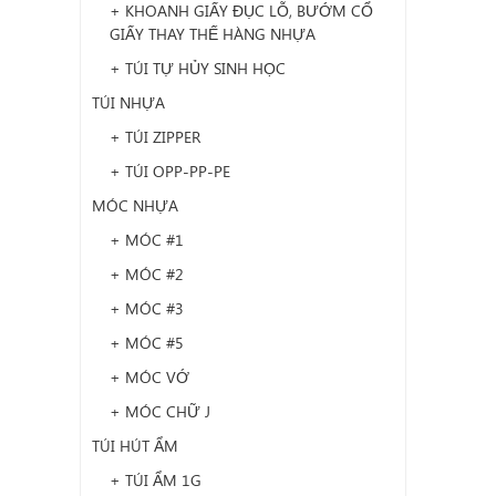
+ KHOANH GIẤY ĐỤC LỖ, BƯỚM CỔ
GIẤY THAY THẾ HÀNG NHỰA
+ TÚI TỰ HỦY SINH HỌC
TÚI NHỰA
+ TÚI ZIPPER
+ TÚI OPP-PP-PE
MÓC NHỰA
+ MÓC #1
+ MÓC #2
+ MÓC #3
+ MÓC #5
+ MÓC VỚ
+ MÓC CHỮ J
TÚI HÚT ẨM
+ TÚI ẨM 1G