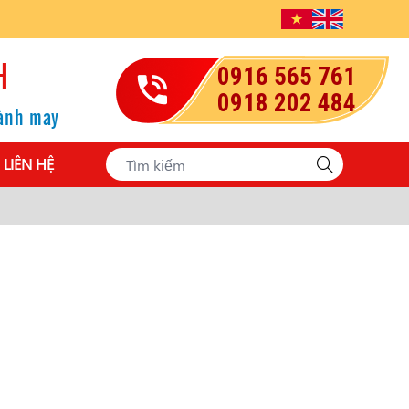
H
0916 565 761
0918 202 484
gành may
LIÊN HỆ