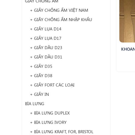
GIẤY CHỐNG ẨM
+ GIẤY CHỐNG ẨM VIỆT NAM
+ GIẤY CHỐNG ẨM NHẬP KHẨU
+ GIẤY LỤA D14
+ GIẤY LỤA D17
+ GIẤY DẦU D23
KHOAN
+ GIẤY DẦU D31
+ GIẤY D35
+ GIẤY D38
+ GIẤY FORT CÁC LOẠI
+ GIẤY IN
BÌA LƯNG
+ BÌA LƯNG DUPLEX
+ BÌA LƯNG IVORY
+ BÌA LƯNG KRAFT, FOR, BRISTOL