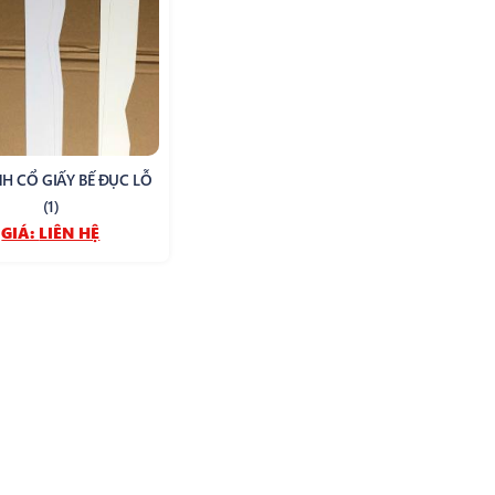
H CỔ GIẤY BẾ ĐỤC LỖ
(1)
GIÁ:
LIÊN HỆ