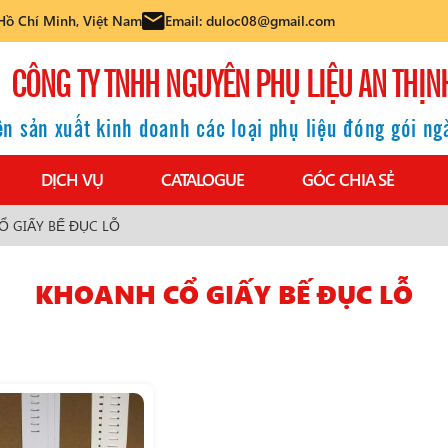
Hồ Chí Minh, Việt Nam
Email: duloc08@gmail.com
CÔNG TY TNHH NGUYÊN PHỤ LIỆU AN THỊN
n sản xuất kinh doanh các loại phụ liệu đóng gói n
DỊCH VỤ
CATALOGUE
GÓC CHIA SẺ
 GIẤY BẾ ĐỤC LỖ
KHOANH CỔ GIẤY BẾ ĐỤC LỖ