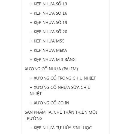
+ KẸP NHỰA SỐ 13
+ KẸP NHỰA SỐ 16
+ KẸP NHỰA SỐ 19
+ KẸP NHỰA SỐ 20
+ KẸP NHỰA M55
+ KẸP NHỰA MEKA
+ KẸP NHỰA M 3 RĂNG
XƯƠNG CỔ NHỰA (PALEM)
+ XƯƠNG CỔ TRONG CHỊU NHIỆT
+ XƯƠNG CỔ NHỰA SỮA CHỊU
NHIỆT
+ XƯƠNG CỔ CÓ IN
SẢN PHẨM TÁI CHẾ THÂN THIỆN MÔI
TRƯỜNG
+ KẸP NHỰA TỰ HỦY SINH HỌC