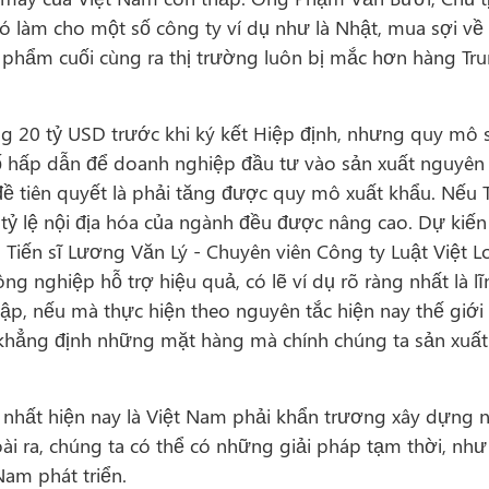
 có làm cho một số công ty ví dụ như là Nhật, mua sợi v
n phẩm cuối cùng ra thị trường luôn bị mắc hơn hàng Tru
 20 tỷ USD trước khi ký kết Hiệp định, nhưng quy mô s
 tố hấp dẫn để doanh nghiệp đầu tư vào sản xuất nguyê
ấn đề tiên quyết là phải tăng được quy mô xuất khẩu. Nế
tăng, tỷ lệ nội địa hóa của ngành đều được nâng cao. Dự ki
ến sĩ Lương Văn Lý - Chuyên viên Công ty Luật Việt L
g nghiệp hỗ trợ hiệu quả, có lẽ ví dụ rõ ràng nhất là lĩ
ập, nếu mà thực hiện theo nguyên tắc hiện nay thế giới
ể khẳng định những mặt hàng mà chính chúng ta sản xuấ
 nhất hiện nay là Việt Nam phải khẩn trương xây dựng 
 ra, chúng ta có thể có những giải pháp tạm thời, nh
am phát triển.