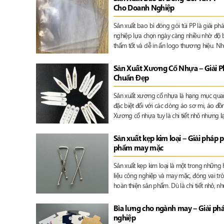
Cho Doanh Nghiệp
Sản xuất bao bì đóng gói túi PP là giải 
nghiệp lựa chọn ngày càng nhiều nhờ độ b
thấm tốt và dễ in ấn logo thương hiệu. 
phẩm, thời trang, linh kiện điện tử đến dư
những loại bao bì không thể thiếu trong d
Sản Xuất Xương Cổ Nhựa – Giải P
Chuẩn Đẹp
Sản xuất xương cổ nhựa là hạng mục quan
đặc biệt đối với các dòng áo sơ mi, áo đồ
Xương cổ nhựa tuy là chi tiết nhỏ nhưng l
áo, độ bền sản phẩm và giá trị thẩm mỹ tổ
Sản xuất kẹp kim loại – Giải pháp 
phẩm may mặc
Sản xuất kẹp kim loại là một trong những
liệu công nghiệp và may mặc, đóng vai trò t
hoàn thiện sản phẩm. Dù là chi tiết nhỏ, n
đến độ bền, tính thẩm mỹ và chất lượng t
Bìa lưng cho ngành may – Giải ph
nghiệp