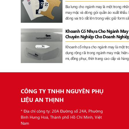
Bìa lưng cho ngành may là một trong nhữn
may mặc và đóng gói quần áo xuất khẩu. Dù
đóng vai trò rất lớn trong việc giữ form 
chuyên nghiệp khi trưng bày hoặc vận ch
Khoanh Cổ Nhựa Cho Ngành May –
Chuyên Nghiệp Cho Doanh Nghiệ
Khoanh cổ nhựa cho ngành may là một tr
dụng rộng rãi trong ngành may mặc hiện đ
mi, đồng phục, thời trang cao cấp và hàng 
nhỏ trong quá trình hoàn thiện sản phẩm
form cổ áo chuẩn đẹp, hạn chế gãy nếp, n
ảnh chuyên nghiệp cho thương hiệu.
CÔNG TY TNHH NGUYÊN PHỤ
LIỆU AN THỊNH
* Địa chỉ công ty: 20A Đường số 24A, Phường
Bình Hưng Hoà, Thành phố Hồ Chí Minh, Việt
Nam