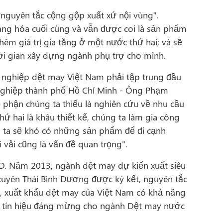
“nguyên tắc cộng gộp xuất xứ nội vùng”.
ng hóa cuối cùng và vẫn được coi là sản phẩm
m giá trị gia tăng ở một nước thứ hai; và sẽ
ời gian xây dựng ngành phụ trợ cho mình.
h nghiệp dệt may Việt Nam phải tập trung đầu
h nghiệp thành phố Hồ Chí Minh - Ông Phạm
 phận chúng ta thiếu là nghiên cứu về nhu cầu
ứ hai là khâu thiết kế, chúng ta làm gia công
g ta sẽ khó có những sản phẩm để đi cạnh
 vải cũng là vấn đề quan trọng".
D. Năm 2013, ngành dệt may dự kiến xuất siêu
xuyên Thái Bình Dương được ký kết, nguyên tắc
, xuất khẩu dệt may của Việt Nam có khả năng
một tín hiệu đáng mừng cho ngành Dệt may nước