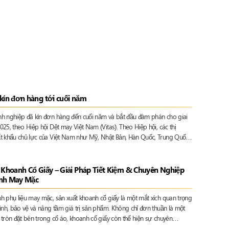
kín đơn hàng tới cuối năm
h nghiệp đã kín đơn hàng đến cuối năm và bắt đầu đàm phán cho giai
25, theo Hiệp hội Dệt may Việt Nam (Vitas). Theo Hiệp hội, các thị
t khẩu chủ lực của Việt Nam như Mỹ, Nhật Bản, Hàn Quốc, Trung Quốc
iêng EU còn yếu. Tháng 7, kim ngạch xuất khẩu dệt may đạt 3,72 tỷ USD,
 so với tháng trước. Tính chung 7 tháng, nhóm hàng này đạt gần 20,3 tỷ
6,3% so với cùng kỳ 2024, theo Tổng cục Hải quan.
 Khoanh Cổ Giấy – Giải Pháp Tiết Kiệm & Chuyên Nghiệp
nh May Mặc
h phụ liệu may mặc, sản xuất khoanh cổ giấy là một mắt xích quan trọng
ình, bảo vệ và nâng tầm giá trị sản phẩm. Không chỉ đơn thuần là một
tròn đặt bên trong cổ áo, khoanh cổ giấy còn thể hiện sự chuyên
 thương hiệu và góp phần duy trì chất lượng sản phẩm trong quá trình