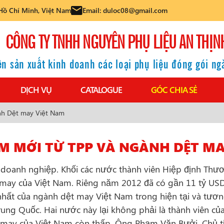
Hồ Chí Minh, Việt Nam
Email: duloc08@gmail.com
CÔNG TY TNHH NGUYÊN PHỤ LIỆU AN THỊN
n sản xuất kinh doanh các loại phụ liệu đóng gói n
DỊCH VỤ
CATALOGUE
GÓC CHIA SẺ
nh Dệt may Việt Nam
M MỚI TỪ TPP VÀ NGÀNH DỆT MA
doanh nghiệp. Khối các nước thành viên Hiệp định Thư
may của Việt Nam. Riêng năm 2012 đã có gần 11 tỷ USD
 nhất của ngành dệt may Việt Nam trong hiện tại và tươn
rung Quốc. Hai nước này lại không phải là thành viên củ
t may của Việt Nam còn thấp. Ông Phạm Văn Bưởi, Chủ t