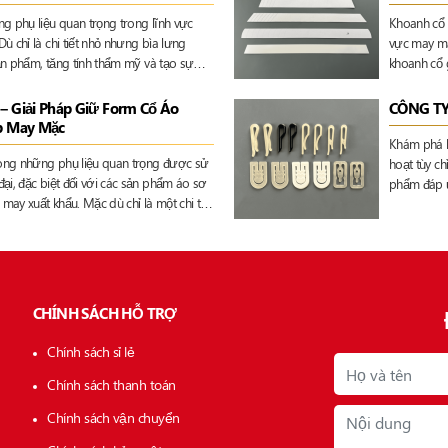
g phụ liệu quan trọng trong lĩnh vực
Khoanh cổ 
 chỉ là chi tiết nhỏ nhưng bìa lưng
vực may mặ
sản phẩm, tăng tính thẩm mỹ và tạo sự
khoanh cổ g
uyển
thẩm mỹ và
 Giải Pháp Giữ Form Cổ Áo
CÔNG T
p May Mặc
Khám phá k
ong những phụ liệu quan trọng được sử
hoạt tùy ch
ại, đặc biệt đối với các sản phẩm áo sơ
phẩm đáp ứ
may xuất khẩu. Mặc dù chỉ là một chi tiết
may.
, nhưng khoanh cổ nhựa lại góp phần giữ
âng cao tính thẩm mỹ và tạo nên hình
CHÍNH SÁCH HỖ TRỢ
Chính sách sỉ lẻ
Chính sách thanh toán
Chính sách vận chuyển