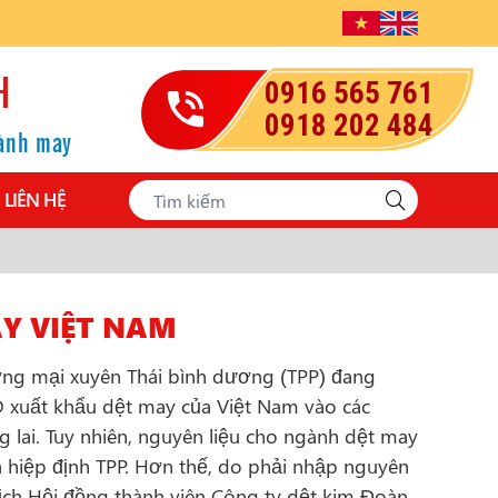
H
0916 565 761
0918 202 484
gành may
LIÊN HỆ
Y VIỆT NAM
ơng mại xuyên Thái bình dương (TPP) đang
 xuất khẩu dệt may của Việt Nam vào các
g lai. Tuy nhiên, nguyên liệu cho ngành dệt may
a hiệp định TPP. Hơn thế, do phải nhập nguyên
ịch Hội đồng thành viên Công ty dệt kim Đoàn