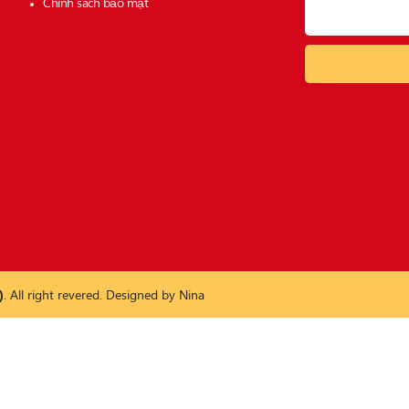
Chính sách bảo mật
)
. All right revered. Designed by
Nina