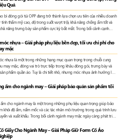
iệu Quả
ao bì đóng gói túi OPP đang trở thành lựa chọn ưu tiên của nhiều doanh
tính thẩm mỹ cao, độ trong suốt vượt trội, khả năng chống ẩm tốt và
à khả năng trưng bày sản phẩm cực kỳ bắt mắt. Trong bối cảnh cạnh
càng gay gắt, bao bì không chỉ là vật chứa mà còn là “công cụ bán
lặng”, giúp doanh nghiệp tạo ấn tượng mạnh ngay từ cái nhìn đầu tiên.
móc nhựa – Giải pháp phụ liệu bền đẹp, tối ưu chi phí cho
ay mặc
óc nhựa là một trong những hạng mục quan trọng trong chuỗi cung
u may mặc, đóng vai trò trực tiếp trong khâu đóng gói, trưng bày và
 sản phẩm quần áo. Tuy là chi tiết nhỏ, nhưng móc nhựa ảnh hưởng lớn
hẩm mỹ, trải nghiệm người dùng và hình ảnh thương hiệu của doanh
ng ẩm cho ngành may – Giải pháp bảo quản sản phẩm tối
 ẩm cho ngành may là một trong những phụ liệu quan trọng giúp bảo
m khỏi độ ẩm, nấm mốc và các tác nhân môi trường trong quá trình lưu
huyển và xuất khẩu. Trong bối cảnh ngành may mặc ngày càng phát triển,
 chất lượng bảo quản sản phẩm ngày càng cao, việc sử dụng giấy
hông còn là lựa chọn mà đã trở thành tiêu chuẩn bắt buộc.
ổ Giấy Cho Ngành May – Giải Pháp Giữ Form Cổ Áo
Nghiệp