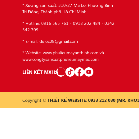
* Xưởng sản xuất: 310/27 Mã Lò, Phường Bình
Trị Đông, Thành phố Hồ Chí Minh
* Hotline: 0916 565 761 - 0918 202 484 - 0342
542 709
* E-mail: duloc08@gmail.com
* Website: www.phulieumayanthinh.com và
www.congtysanxuatphulieumaymac.com
LIÊN KẾT MXH:
Copyright ©
THIẾT KẾ WEBSITE: 0933 212 030 (MR. KHỞI