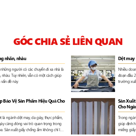
GÓC CHIA SẺ LIÊN QUAN
ng nhăn, nhàu
Dệt may 
 những người có các chuyến đi xa nhà là
Nhiều doan
, nhàu. Tuy nhiên, vẫn có một cách giúp
đoạn đầu 20
 vấn đề này.
trường xuấ
đều tăng, r
tăng 17,6%
USD, tăng 
áp Bảo Vệ Sản Phẩm Hiệu Quả Cho
Sản Xuất
Cho Ngà
t là ngành dệt may, da giày, thực phẩm,
Trong ngàn
ngày càng đóng vai trò quan trọng trong
giúp định h
a. Sản xuất giấy chống ẩm không chỉ là
miếng giấy 
a độ ẩm mà còn là yếu tố tối ưu hóa chi
nghiệp của