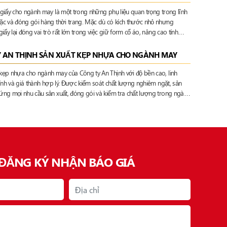
giấy cho ngành may là một trong những phụ liệu quan trọng trong lĩnh
c và đóng gói hàng thời trang. Mặc dù có kích thước nhỏ nhưng
iấy lại đóng vai trò rất lớn trong việc giữ form cổ áo, nâng cao tính
 tạo nên sự chuyên nghiệp cho sản phẩm trước khi đến tay khách hàng
Y AN THỊNH SẢN XUẤT KẸP NHỰA CHO NGÀNH MAY
ẹp nhựa cho ngành may của Công ty An Thịnh với độ bền cao, linh
ỉnh và giá thành hợp lý. Được kiểm soát chất lượng nghiêm ngặt, sản
ng mọi nhu cầu sản xuất, đóng gói và kiểm tra chất lượng trong ngành
ĐĂNG KÝ NHẬN BÁO GIÁ