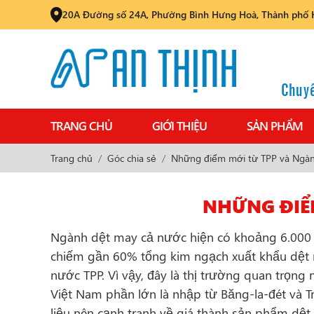
20A Đường số 24A, Phường Bình Hưng Hoà, Thành phố 
Chuyê
TRANG CHỦ
GIỚI THIỆU
SẢN PHẨM
Trang chủ
Góc chia sẻ
Những điểm mới từ TPP và Ngà
NHỮNG ĐIỂ
Ngành dệt may cả nước hiện có khoảng 6.000 
chiếm gần 60% tổng kim ngạch xuất khẩu dệt 
nước TPP. Vì vậy, đây là thị trường quan trọng
Việt Nam phần lớn là nhập từ Băng-la-đét và T
liệu nên cạnh tranh về giá thành sản phẩm dệ