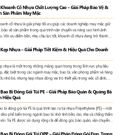
 trưng bày.
 Khoanh Cổ Nhựa Chất Lượng Cao – Giải Pháp Bảo Vệ &
nh Sản Phẩm May Mặc
hoanh cổ nhựa là giải pháp tối ưu giúp các doanh nghiệp may mặc giữ
, bảo vệ sản phẩm trong quá trình vận chuyển và nâng cao hình ảnh
. Với ưu điểm bền, nhẹ, chịu lực tốt, khoanh cổ nhựa đang trở thành
hổ biến cho áo sơ mi, áo vest, đồng phục cao cấp và hàng xuất khẩu.
 Kẹp Nhựa – Giải Pháp Tiết Kiệm & Hiệu Quả Cho Doanh
ẹp nhựa là một trong những mảng quan trọng trong lĩnh vực phụ liệu
p, đặc biệt trong các ngành may mặc, bao bì, văn phòng phẩm và hàng
Dù nhỏ bé, nhưng kẹp nhựa đóng vai trò thiết yếu trong việc cố định,
 trưng bày và bảo vệ sản phẩm
 Bao Bì Đóng Gói Túi PE – Giải Pháp Bảo Quản & Quảng Bá
m Hiệu Quả
o bì đóng gói túi PE là quá trình tạo ra túi nhựa Polyethylene (PE) – một
ệu dẻo phổ biến trong ngành bao bì nhờ tính bền, dai, nhẹ và chống thấm
 vời. Túi PE được sử dụng rộng rãi để đóng gói, bảo quản, vận chuyển
ày sản phẩm trong nhiều lĩnh vực như thực phẩm, thời trang, dược
 tử, nông sản…
 Bao Bì Đóng Gói Túi OPP – Giải Pháp Đóng Gói Đẹp, Trong