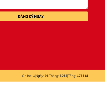
Online:
1
|
Ngày:
96
|
Tháng:
3064
|
Tổng:
175318