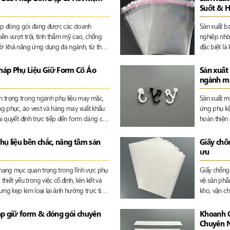
Suốt & H
pháp đóng gói đang được các doanh
Sản xuất b
ền vượt trội, tính thẩm mỹ cao, chống
nghiệp nhờ 
Nhờ khả năng ứng dụng đa ngành, từ thực
đặc biệt l
ợc phẩm, túi PP đã trở thành một trong
tranh ngày 
ây chuyền đóng gói hiện đại
hàng thầm 
háp Phụ Liệu Giữ Form Cổ Áo
Sản xuất 
ngành m
 trọng trong ngành phụ liệu may mặc,
Sản xuất m
ng phục, áo vest và hàng may xuất khẩu.
ứng phụ liệ
ại quyết định trực tiếp đến form dáng cổ
hoàn thiện
ng thể.
đến tính t
nghiệp
phụ liệu bền chắc, nâng tầm sản
Giấy chố
ưu
 hạng mục quan trọng trong lĩnh vực phụ
Giấy chống
hiết yếu trong việc cố định, liên kết và
vệ sản phẩ
hưng kẹp kim loại lại ảnh hưởng trực tiếp
kho, vận c
ổng thể của sản phẩm.
yêu cầu về
chống ẩm k
áp giữ form & đóng gói chuyên
Khoanh C
Chuyên 