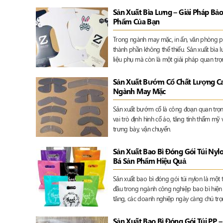
phí logistics và nâng cao hình ảnh thương
Sản Xuất Bìa Lưng – Giải Pháp Bảo
Phẩm Của Bạn
Trong ngành may mặc, in ấn, văn phòng ph
thành phần không thể thiếu. Sản xuất bìa 
liệu phụ mà còn là một giải pháp quan trọ
sản phẩm trong quá trình lưu kho, vận ch
Sản Xuất Bướm Cổ Chất Lượng Cao
Ngành May Mặc
Sản xuất bướm cổ là công đoạn quan trọ
vai trò định hình cổ áo, tăng tính thẩm mỹ
trưng bày, vận chuyển.
Sản Xuất Bao Bì Đóng Gói Túi Nyl
Bá Sản Phẩm Hiệu Quả
Sản xuất bao bì đóng gói túi nylon là một
đầu trong ngành công nghiệp bao bì hiện 
tăng, các doanh nghiệp ngày càng chú trọn
công nghệ sản xuất bao bì để vừa bảo vệ
hiệu trên thị trường
Sản Xuất Bao Bì Đóng Gói Túi PP –