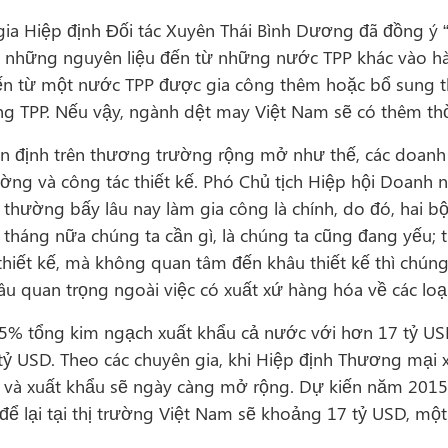
 gia Hiệp định Đối tác Xuyên Thái Bình Dương đã đồng ý 
ả những nguyên liệu đến từ những nước TPP khác vào hà
 từ một nước TPP được gia công thêm hoặc bổ sung thê
ong TPP. Nếu vậy, ngành dệt may Việt Nam sẽ có thêm th
 ổn định trên thương trường rộng mở như thế, các doan
rường và công tác thiết kế. Phó Chủ tịch Hiệp hội Doan
hường bấy lâu nay làm gia công là chính, do đó, hai bộ
tháng nữa chúng ta cần gì, là chúng ta cũng đang yếu; th
hiết kế, mà không quan tâm đến khâu thiết kế thì chún
âu quan trọng ngoài việc có xuất xứ hàng hóa về các loại
% tổng kim ngạch xuất khẩu cả nước với hơn 17 tỷ US
tỷ USD. Theo các chuyên gia, khi Hiệp định Thương mại 
t và xuất khẩu sẽ ngày càng mở rộng. Dự kiến năm 2015
u để lại tại thị trường Việt Nam sẽ khoảng 17 tỷ USD, 