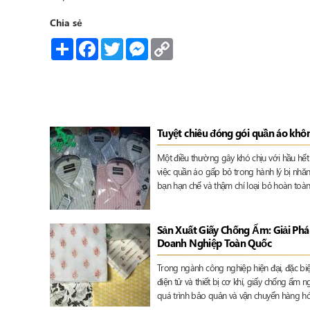
Chia sẻ
Share
Facebook
Twitter
Messenger
Copy
Link
Tuyệt chiêu đóng gói quần áo khô
Một điều thường gây khó chịu với hầu hết
việc quần áo gấp bỏ trong hành lý bị nhăn
bạn hạn chế và thậm chí loại bỏ hoàn toàn
Sản Xuất Giấy Chống Ẩm: Giải Ph
Doanh Nghiệp Toàn Quốc
Trong ngành công nghiệp hiện đại, đặc biệ
điện tử và thiết bị cơ khí, giấy chống ẩm 
quá trình bảo quản và vận chuyển hàng hó
giải pháp bảo vệ sản phẩm khỏi tác hại củ