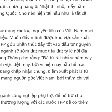
ề dệt, nhưng hàng đi Nhật thì nhỏ, mấy năm
ng Quốc. Cho nên hiện tại hầu như là tất cả
ử dụng các loại nguyên liệu của Việt Nam mới
n liệu. Muốn đẩy mạnh được khu vực sản xuất
u TPP góp phần thúc đẩy tốt vào đầu tư nguyên
ến ngành sẽ sớm đạt mục tiêu đạt tỷ lệ nội địa
ong Thăng cho rằng: "Đã từ rất nhiều năm nay
nh vực dệt may, bởi vì hiện nay hầu hết các
 đang chấp nhận chung, điểm xuất phát là từ
t mang nguồn gốc Việt Nam, bởi thậm chí vải
ngành công nghiệp phụ trợ, để hỗ trợ cho
ư thương lượng với các nước TPP để có thêm