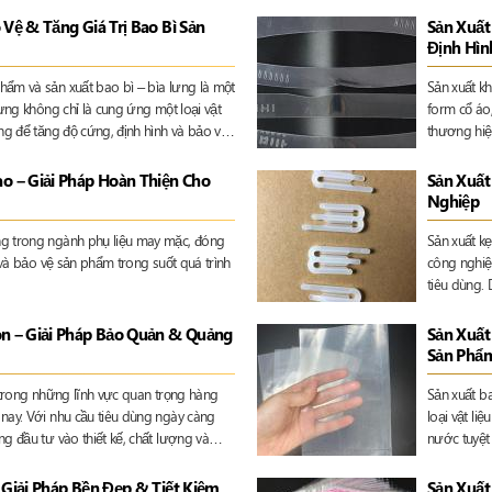
 hiệu doanh nghiệp.
vận chuyển,
 Vệ & Tăng Giá Trị Bao Bì Sản
Sản Xuất
Định Hì
ẩm và sản xuất bao bì – bìa lưng là một
Sản xuất k
lưng không chỉ là cung ứng một loại vật
form cổ áo
ng để tăng độ cứng, định hình và bảo vệ
thương hiệu
uyển hoặc trưng bày.
lựa chọn p
 – Giải Pháp Hoàn Thiện Cho
Sản Xuất
Nghiệp
ng trong ngành phụ liệu may mặc, đóng
Sản xuất k
 và bảo vệ sản phẩm trong suốt quá trình
công nghiệ
tiêu dùng. 
định hình,
on – Giải Pháp Bảo Quản & Quảng
Sản Xuất
Sản Phẩ
 trong những lĩnh vực quan trọng hàng
Sản xuất ba
nay. Với nhu cầu tiêu dùng ngày càng
loại vật li
g đầu tư vào thiết kế, chất lượng và
nước tuyệt
 sản phẩm, vừa nâng cao giá trị thương
và trưng b
phẩm, điện
 Giải Pháp Bền Đẹp & Tiết Kiệm
Sản Xuất