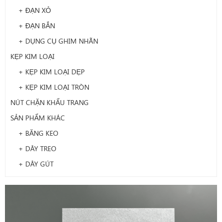
+ ĐẠN XỎ
+ ĐẠN BẮN
+ DỤNG CỤ GHIM NHÃN
KẸP KIM LOẠI
+ KẸP KIM LOẠI DẸP
+ KẸP KIM LOẠI TRÒN
NÚT CHẶN KHẨU TRANG
SẢN PHẨM KHÁC
+ BĂNG KEO
+ DÂY TREO
+ DÂY GÚT