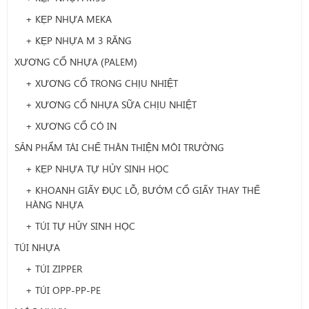
+ KẸP NHỰA MEKA
+ KẸP NHỰA M 3 RĂNG
XƯƠNG CỔ NHỰA (PALEM)
+ XƯƠNG CỔ TRONG CHỊU NHIỆT
+ XƯƠNG CỔ NHỰA SỮA CHỊU NHIỆT
+ XƯƠNG CỔ CÓ IN
SẢN PHẨM TÁI CHẾ THÂN THIỆN MÔI TRƯỜNG
+ KẸP NHỰA TỰ HỦY SINH HỌC
+ KHOANH GIẤY ĐỤC LỖ, BƯỚM CỔ GIẤY THAY THẾ
HÀNG NHỰA
+ TÚI TỰ HỦY SINH HỌC
TÚI NHỰA
+ TÚI ZIPPER
+ TÚI OPP-PP-PE