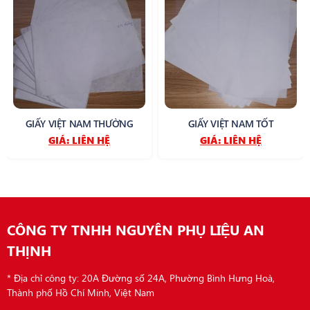
GIẤY VIỆT NAM THƯỜNG
GIẤY VIỆT NAM TỐT
GIÁ:
LIÊN HỆ
GIÁ:
LIÊN HỆ
CÔNG TY TNHH NGUYÊN PHỤ LIỆU AN
THỊNH
* Địa chỉ công ty: 20A Đường số 24A, Phường Bình Hưng Hoà,
Thành phố Hồ Chí Minh, Việt Nam