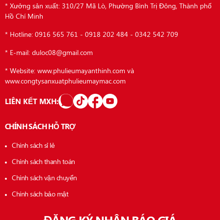
* Xưởng sản xuất: 310/27 Mã Lò, Phường Bình Trị Đông, Thành phố
Hồ Chí Minh
* Hotline: 0916 565 761 - 0918 202 484 - 0342 542 709
* E-mail: duloc08@gmail.com
* Website: www.phulieumayanthinh.com và
www.congtysanxuatphulieumaymac.com
LIÊN KẾT MXH:
CHÍNH SÁCH HỖ TRỢ
Chính sách sỉ lẻ
Chính sách thanh toán
Chính sách vận chuyển
Chính sách bảo mật
ĐĂNG KÝ NHẬN BÁO GIÁ