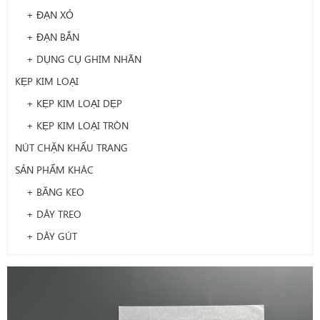
+ ĐẠN XỎ
+ ĐẠN BẮN
+ DỤNG CỤ GHIM NHÃN
KẸP KIM LOẠI
+ KẸP KIM LOẠI DẸP
+ KẸP KIM LOẠI TRÒN
NÚT CHẶN KHẨU TRANG
SẢN PHẨM KHÁC
+ BĂNG KEO
+ DÂY TREO
+ DÂY GÚT