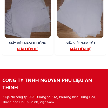
GIẤY VIỆT NAM THƯỜNG
GIẤY VIỆT NAM TỐT
GIÁ:
LIÊN HỆ
GIÁ:
LIÊN HỆ
CÔNG TY TNHH NGUYÊN PHỤ LIỆU AN
THỊNH
* Địa chỉ công ty: 20A Đường số 24A, Phường Bình Hưng Hoà,
Thành phố Hồ Chí Minh, Việt Nam