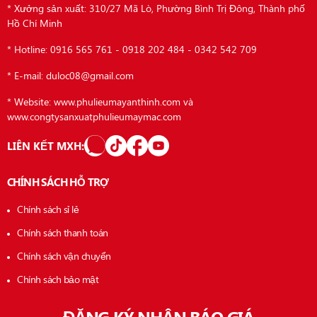
* Xưởng sản xuất: 310/27 Mã Lò, Phường Bình Trị Đông, Thành phố
Hồ Chí Minh
* Hotline: 0916 565 761 - 0918 202 484 - 0342 542 709
* E-mail: duloc08@gmail.com
* Website: www.phulieumayanthinh.com và
www.congtysanxuatphulieumaymac.com
LIÊN KẾT MXH:
CHÍNH SÁCH HỖ TRỢ
Chính sách sỉ lẻ
Chính sách thanh toán
Chính sách vận chuyển
Chính sách bảo mật
ĐĂNG KÝ NHẬN BÁO GIÁ