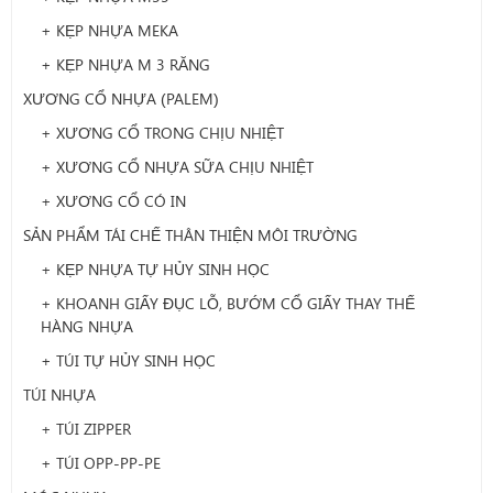
+ KẸP NHỰA MEKA
+ KẸP NHỰA M 3 RĂNG
XƯƠNG CỔ NHỰA (PALEM)
+ XƯƠNG CỔ TRONG CHỊU NHIỆT
+ XƯƠNG CỔ NHỰA SỮA CHỊU NHIỆT
+ XƯƠNG CỔ CÓ IN
SẢN PHẨM TÁI CHẾ THÂN THIỆN MÔI TRƯỜNG
+ KẸP NHỰA TỰ HỦY SINH HỌC
+ KHOANH GIẤY ĐỤC LỖ, BƯỚM CỔ GIẤY THAY THẾ
HÀNG NHỰA
+ TÚI TỰ HỦY SINH HỌC
TÚI NHỰA
+ TÚI ZIPPER
+ TÚI OPP-PP-PE